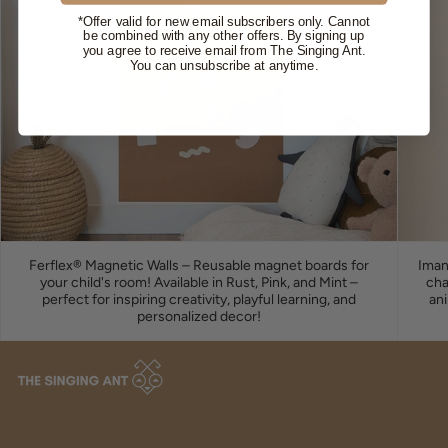
*Offer valid for new email subscribers only. Cannot
be combined with any other offers. By signing up
you agree to receive email from The Singing Ant.
You can unsubscribe at anytime.
Ferflex® Magnetic Walls – Reusable magnet boards for
Iman
your child's room! Available in Rust, Pink, and Mint –
cha
perfect for inspiring creativity, playful learning, and
ani
personalized decor!