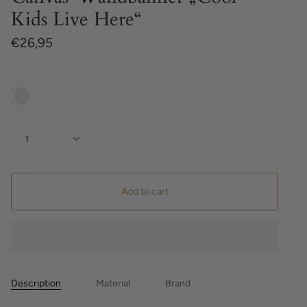
Kids Live Here“
€26,95
Color
Checkered
Taupe
Quantity
1
Add to cart
Description
Material
Brand