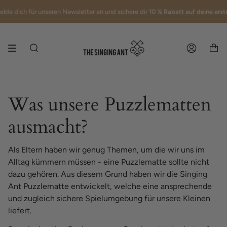
Skip
e dich für unseren Newsletter an und sichere dir
Kostenloser Versand innerhalb Deutschlands
10 % Rabatt auf deine erste B
to
content
Search
Account
Was unsere Puzzlematten
ausmacht?
Als Eltern haben wir genug Themen, um die wir uns im
Alltag kümmern müssen - eine Puzzlematte sollte nicht
dazu gehören. Aus diesem Grund haben wir die Singing
Ant Puzzlematte entwickelt, welche eine ansprechende
und zugleich sichere Spielumgebung für unsere Kleinen
liefert.