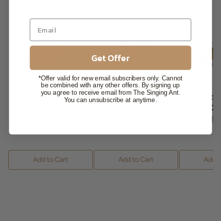
Get Offer
*Offer valid for new email subscribers only. Cannot
be combined with any other offers. By signing up
you agree to receive email from The Singing Ant.
"Flower Child" Canvas
Canvas-Wandbanner
Gepard-K
You can unsubscribe at anytime.
Banner
„Cool Kids Live Here“
Ca
€25,30
€26,95
€3
Add to Cart
Add to Cart
Add t